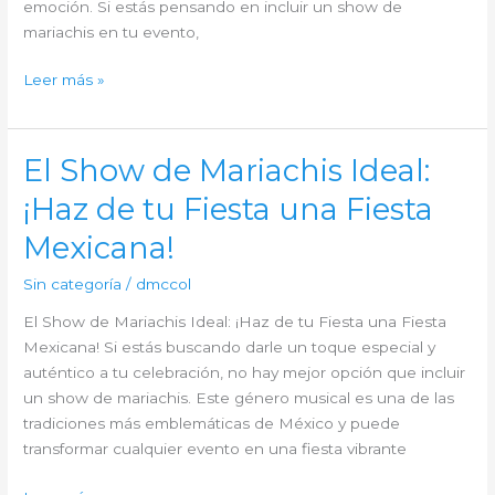
emoción. Si estás pensando en incluir un show de
mariachis en tu evento,
Mariachis
Leer más »
en
tu
Fiesta:
El Show de Mariachis Ideal:
Cómo
¡Haz de tu Fiesta una Fiesta
Elegir
el
Mexicana!
Espectáculo
Perfecto
Sin categoría
/
dmccol
para
El Show de Mariachis Ideal: ¡Haz de tu Fiesta una Fiesta
tu
Mexicana! Si estás buscando darle un toque especial y
Evento
auténtico a tu celebración, no hay mejor opción que incluir
un show de mariachis. Este género musical es una de las
tradiciones más emblemáticas de México y puede
transformar cualquier evento en una fiesta vibrante