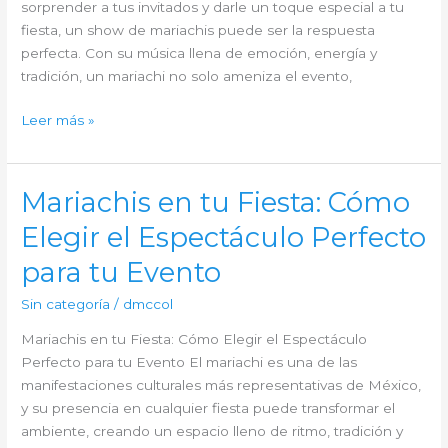
sorprender a tus invitados y darle un toque especial a tu
Fiesta
fiesta, un show de mariachis puede ser la respuesta
perfecta. Con su música llena de emoción, energía y
tradición, un mariachi no solo ameniza el evento,
¿Quieres
Leer más »
Sorprender
a
tus
Mariachis en tu Fiesta: Cómo
Invitados?
Elegir el Espectáculo Perfecto
Un
Show
para tu Evento
de
Mariachis
Sin categoría
/
dmccol
es
Mariachis en tu Fiesta: Cómo Elegir el Espectáculo
la
Perfecto para tu Evento El mariachi es una de las
Respuesta
manifestaciones culturales más representativas de México,
y su presencia en cualquier fiesta puede transformar el
ambiente, creando un espacio lleno de ritmo, tradición y