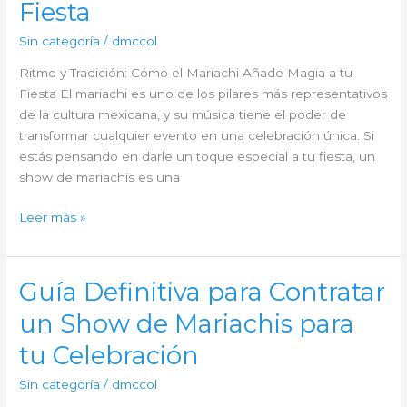
Fiesta
Mariachis
para
Sin categoría
/
dmccol
tu
Ritmo y Tradición: Cómo el Mariachi Añade Magia a tu
Fiesta?
Fiesta El mariachi es uno de los pilares más representativos
de la cultura mexicana, y su música tiene el poder de
transformar cualquier evento en una celebración única. Si
estás pensando en darle un toque especial a tu fiesta, un
show de mariachis es una
Ritmo
Leer más »
y
Tradición:
Cómo
Guía Definitiva para Contratar
el
un Show de Mariachis para
Mariachi
Añade
tu Celebración
Magia
a
Sin categoría
/
dmccol
tu