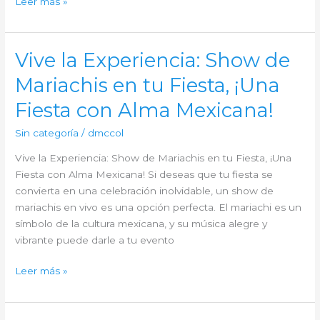
El
Leer más »
Show
de
Mariachis
Vive la Experiencia: Show de
Ideal:
Mariachis en tu Fiesta, ¡Una
¡Haz
de
Fiesta con Alma Mexicana!
tu
Fiesta
Sin categoría
/
dmccol
una
Vive la Experiencia: Show de Mariachis en tu Fiesta, ¡Una
Fiesta
Fiesta con Alma Mexicana! Si deseas que tu fiesta se
Mexicana!
convierta en una celebración inolvidable, un show de
mariachis en vivo es una opción perfecta. El mariachi es un
símbolo de la cultura mexicana, y su música alegre y
vibrante puede darle a tu evento
Vive
Leer más »
la
Experiencia:
Show