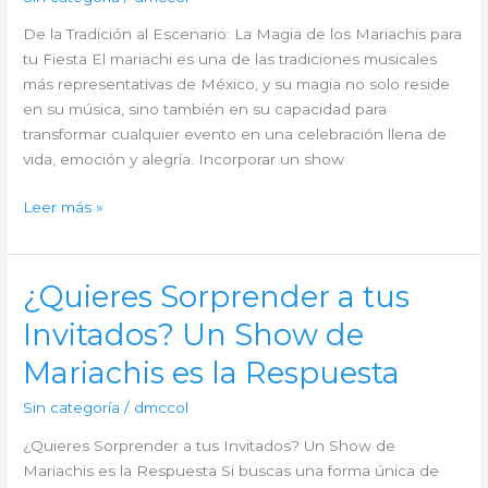
Elegancia
De la Tradición al Escenario: La Magia de los Mariachis para
tu Fiesta El mariachi es una de las tradiciones musicales
más representativas de México, y su magia no solo reside
en su música, sino también en su capacidad para
transformar cualquier evento en una celebración llena de
vida, emoción y alegría. Incorporar un show
De
Leer más »
la
Tradición
al
¿Quieres Sorprender a tus
Escenario:
Invitados? Un Show de
La
Magia
Mariachis es la Respuesta
de
los
Sin categoría
/
dmccol
Mariachis
¿Quieres Sorprender a tus Invitados? Un Show de
para
Mariachis es la Respuesta Si buscas una forma única de
tu