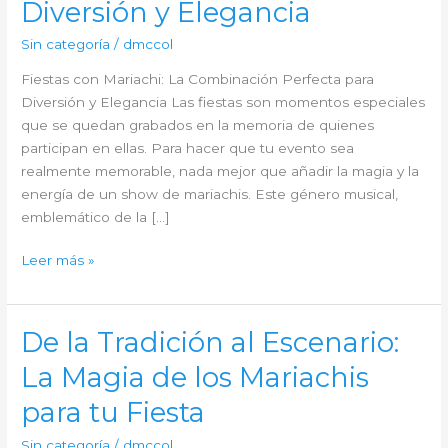
Diversión y Elegancia
Sin categoría
/
dmccol
Fiestas con Mariachi: La Combinación Perfecta para
Diversión y Elegancia Las fiestas son momentos especiales
que se quedan grabados en la memoria de quienes
participan en ellas. Para hacer que tu evento sea
realmente memorable, nada mejor que añadir la magia y la
energía de un show de mariachis. Este género musical,
emblemático de la […]
Fiestas
Leer más »
con
Mariachi:
La
De la Tradición al Escenario:
Combinación
La Magia de los Mariachis
Perfecta
para
para tu Fiesta
Diversión
y
Sin categoría
/
dmccol