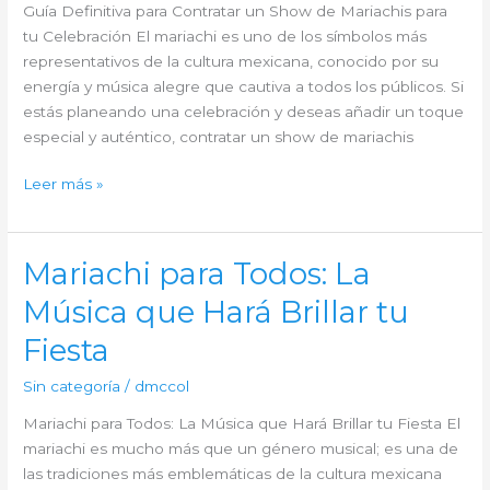
Guía Definitiva para Contratar un Show de Mariachis para
Fiesta
tu Celebración El mariachi es uno de los símbolos más
representativos de la cultura mexicana, conocido por su
energía y música alegre que cautiva a todos los públicos. Si
estás planeando una celebración y deseas añadir un toque
especial y auténtico, contratar un show de mariachis
Guía
Leer más »
Definitiva
para
Contratar
Mariachi para Todos: La
un
Música que Hará Brillar tu
Show
de
Fiesta
Mariachis
para
Sin categoría
/
dmccol
tu
Mariachi para Todos: La Música que Hará Brillar tu Fiesta El
Celebración
mariachi es mucho más que un género musical; es una de
las tradiciones más emblemáticas de la cultura mexicana