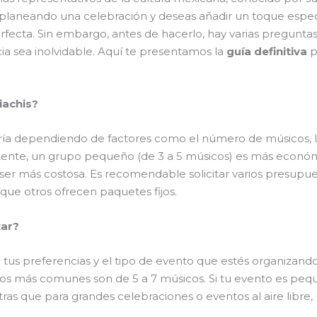
ás planeando una celebración y deseas añadir un toque espec
erfecta. Sin embargo, antes de hacerlo, hay varias pregun
ia sea inolvidable. Aquí te presentamos la
guía definitiva
p
iachis?
ría dependiendo de factores como el número de músicos, la
mente, un grupo pequeño (de 3 a 5 músicos) es más econó
ser más costosa. Es recomendable solicitar varios presupu
que otros ofrecen paquetes fijos.
tar?
us preferencias y el tipo de evento que estés organizando
o los más comunes son de 5 a 7 músicos. Si tu evento es pe
tras que para grandes celebraciones o eventos al aire lib
.