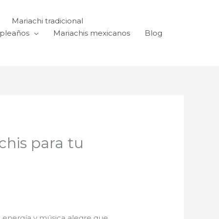
Mariachi tradicional
mpleaños
Mariachis mexicanos
Blog
chis para tu
u energía y música alegre que