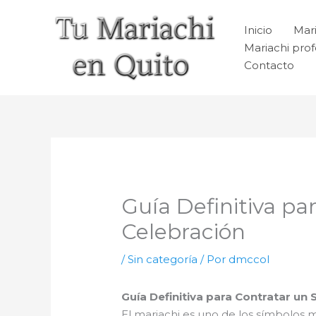
Ir
al
Inicio
Mari
contenido
Mariachi prof
Contacto
Guía Definitiva pa
Celebración
/
Sin categoría
/ Por
dmccol
Guía Definitiva para Contratar un
El mariachi es uno de los símbolos 