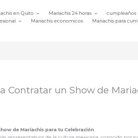
achis en Quito
Mariachis 24 horas
cumpleaños
esional
Mariachis economicos
Mariachis para cu
ra Contratar un Show de Maria
 Show de Mariachis para tu Celebración
más representativos de la cultura mexicana, conocido por s