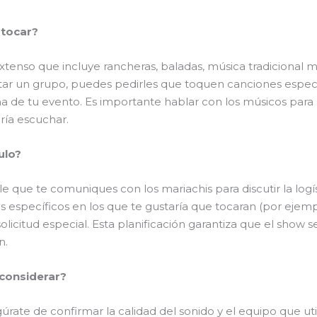
 tocar?
xtenso que incluye rancheras, baladas, música tradicional 
tar un grupo, puedes pedirles que toquen canciones especí
ma de tu evento. Es importante hablar con los músicos par
ría escuchar.
ulo?
que te comuniques con los mariachis para discutir la logíst
ecíficos en los que te gustaría que tocaran (por ejemplo, 
 solicitud especial. Esta planificación garantiza que el show 
n.
 considerar?
úrate de confirmar la calidad del sonido y el equipo que ut