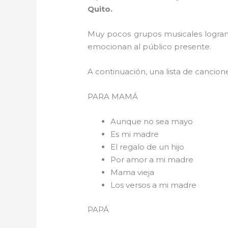
Quito.
Muy pocos grupos musicales logran 
emocionan al público presente.
A continuación, una lista de cancion
PARA 
Aunque no sea mayo
Es mi madre
El regalo de un hijo
Por amor a mi madre
Mama vieja
Los versos a mi madre
PAPÁ