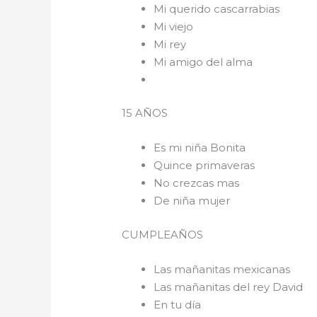
Mi querido cascarrabias
Mi viejo
Mi rey
Mi amigo del alma
15 AÑOS
Es mi niña Bonita
Quince primaveras
No crezcas mas
De niña mujer
CUMPLEAÑOS
Las mañanitas mexicanas
Las mañanitas del rey David
En tu día