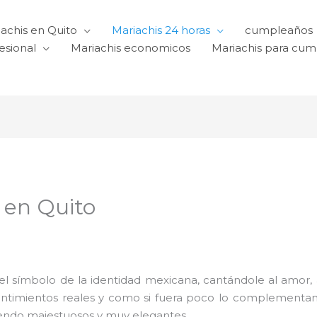
achis en Quito
Mariachis 24 horas
cumpleaños
esional
Mariachis economicos
Mariachis para cu
 en Quito
l símbolo de la identidad mexicana, cantándole al amor, a l
sentimientos reales y como si fuera poco lo complementa
iendo majestuosos y muy elegantes.