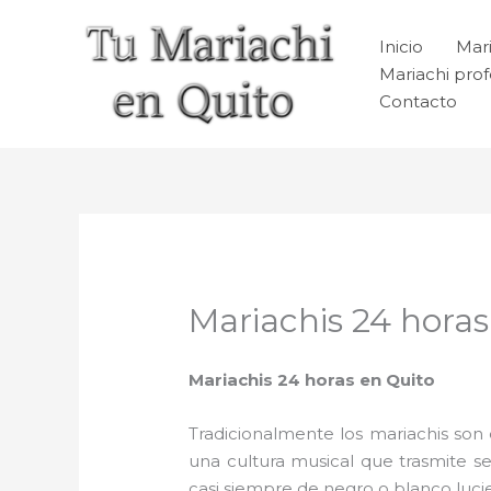
Ir
al
Inicio
Mari
contenido
Mariachi prof
Contacto
Mariachis 24 horas
Mariachis 24 horas en Quito
Tradicionalmente los mariachis son e
una cultura musical que trasmite 
casi siempre de negro o blanco luc