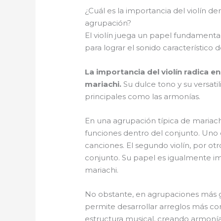
¿Cuál es la importancia del violín d
agrupación?
El violín juega un papel fundamental
para lograr el sonido característico d
La importancia del violín radica e
mariachi.
Su dulce tono y su versati
principales como las armonías.
En una agrupación típica de mariachi
funciones dentro del conjunto. Uno d
canciones. El segundo violín, por 
conjunto. Su papel es igualmente i
mariachi.
No obstante, en agrupaciones más gr
permite desarrollar arreglos más co
estructura musical, creando armonías