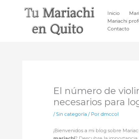
Ir
al
Inicio
Mari
contenido
Mariachi prof
Contacto
El número de violi
necesarios para lo
/
Sin categoría
/ Por
dmccol
¡Bienvenidos a mi blog sobre Maria
mariachi
? Descubre la importancia