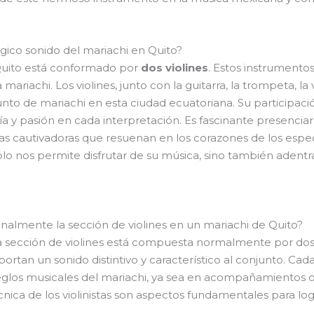
gico sonido del mariachi en Quito?
 Quito está conformado por
dos violines
. Estos instrumento
a mariachi. Los violines, junto con la guitarra, la trompeta, l
unto de mariachi en esta ciudad ecuatoriana. Su participac
ía y pasión en cada interpretación. Es fascinante presenciar
as cautivadoras que resuenan en los corazones de los espec
lo nos permite disfrutar de su música, sino también adentrar
onalmente la sección de violines en un mariachi de Quito?
 la sección de violines está compuesta normalmente por dos 
tan un sonido distintivo y característico al conjunto. Cada 
reglos musicales del mariachi, ya sea en acompañamientos o
écnica de los violinistas son aspectos fundamentales para lo