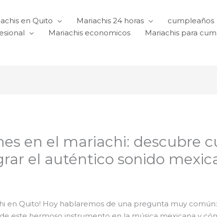
achis en Quito
Mariachis 24 horas
cumpleaños
esional
Mariachis economicos
Mariachis para cu
nes en el mariachi: descubre 
grar el auténtico sonido mexi
chi en Quito! Hoy hablaremos de una pregunta muy común: 
 de este hermoso instrumento en la música mexicana y cóm