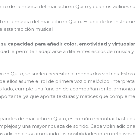
entro de la música del mariachi en Quito y cuántos violines 
 en la música del mariachi en Quito. Es uno de los instrum
e esta tradición musical.
n su capacidad para añadir color, emotividad y virtuosis
lidad le permiten adaptarse a diferentes estilos de música
 en Quito, se suelen necesitar al menos dos violines. Estos 
e ellos asume el rol de primera voz o melódico, interpreta
otro lado, cumple una función de acompañamiento, armoniza
mportante, ya que aporta texturas y matices que complemen
andes de mariachi en Quito, es común encontrar hasta cuatr
mplejos y una mayor riqueza de sonido. Cada violín adicion
 adicionales y ampliando las posibilidades interpretativas 