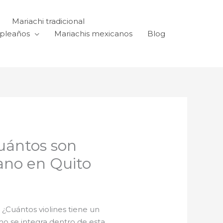
Mariachi tradicional
mpleaños
Mariachis mexicanos
Blog
cuántos son
cano en Quito
¿Cuántos violines tiene un
o se integra dentro de esta