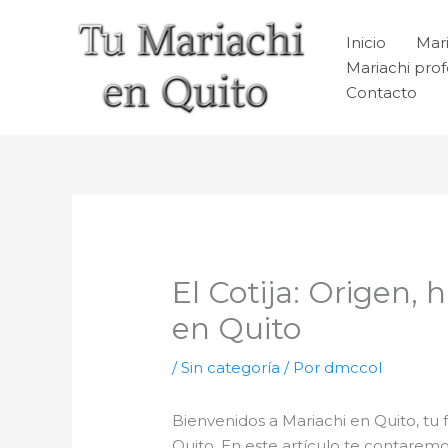
Ir
al
Inicio
Mari
contenido
Mariachi prof
Contacto
El Cotija: Origen, 
en Quito
/
Sin categoría
/ Por
dmccol
Bienvenidos a Mariachi en Quito, tu 
Quito. En este artículo te contarem