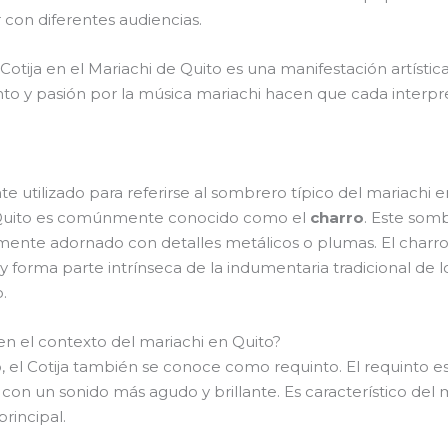
 con diferentes audiencias.
l Cotija en el Mariachi de Quito es una manifestación artíst
ento y pasión por la música mariachi hacen que cada interp
tilizado para referirse al sombrero típico del mariachi e
n Quito es comúnmente conocido como el
charro
. Este som
mente adornado con detalles metálicos o plumas. El charr
 forma parte intrínseca de la indumentaria tradicional de 
.
en el contexto del mariachi en Quito?
o, el Cotija también se conoce como requinto. El requinto 
con un sonido más agudo y brillante. Es característico del m
rincipal.