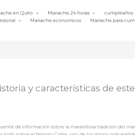
achis en Quito
Mariachis 24 horas
cumpleaños
esional
Mariachis economicos
Mariachis para cu
historia y características de e
fuente de información sobre la maravillosa tradición del ma
os todo sobre el famoso Cotija, uno de los ritmos más embl