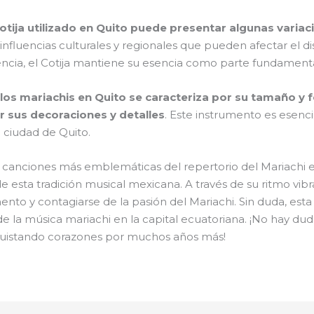
tija utilizado en Quito puede presentar algunas variac
influencias culturales y regionales que pueden afectar el dis
ncia, el Cotija mantiene su esencia como parte fundamenta
r los mariachis en Quito se caracteriza por su tamaño y 
r sus decoraciones y detalles
. Este instrumento es esencia
 ciudad de Quito.
as canciones más emblemáticas del repertorio del Mariachi 
 esta tradición musical mexicana. A través de su ritmo vibrant
nto y contagiarse de la pasión del Mariachi. Sin duda, est
la música mariachi en la capital ecuatoriana. ¡No hay duda
quistando corazones por muchos años más!