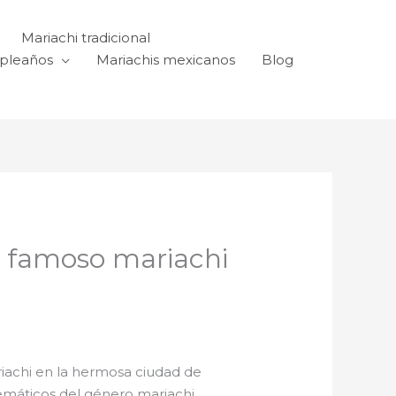
Mariachi tradicional
mpleaños
Mariachis mexicanos
Blog
ste famoso mariachi
riachi en la hermosa ciudad de
emáticos del género mariachi.