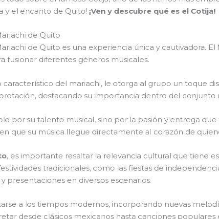
ca y el encanto de Quito!
¡Ven y descubre qué es el Cotija!
Mariachi de Quito
 Mariachi de Quito es una experiencia única y cautivadora. E
para fusionar diferentes géneros musicales.
 característico del mariachi, le otorga al grupo un toque dist
pretación, destacando su importancia dentro del conjunto 
olo por su talento musical, sino por la pasión y entrega qu
cen que su música llegue directamente al corazón de quien
to
, es importante resaltar la relevancia cultural que tiene e
estividades tradicionales, como las fiestas de independencia
y presentaciones en diversos escenarios.
tarse a los tiempos modernos, incorporando nuevas melodías 
retar desde clásicos mexicanos hasta canciones populares 