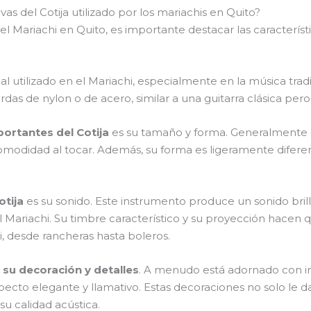
tivas del Cotija utilizado por los mariachis en Quito?
ariachi en Quito, es importante destacar las características
al utilizado en el Mariachi, especialmente en la música trad
das de nylon o de acero, similar a una guitarra clásica pero
portantes del Cotija
es su tamaño y forma. Generalmente 
omodidad al tocar. Además, su forma es ligeramente difer
otija
es su sonido. Este instrumento produce un sonido brill
Mariachi. Su timbre característico y su proyección hacen q
i, desde rancheras hasta boleros.
 su decoración y detalles
. A menudo está adornado con in
ecto elegante y llamativo. Estas decoraciones no solo le da
u calidad acústica.