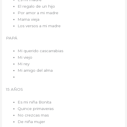
El regalo de un hijo
Por amor a mi madre
Mama vieja
Los versos a mi madre
PAPÁ
Mi querido cascarrabias
Mi viejo
Mi rey
Mi amigo del alma
15 AÑOS
Es mi niña Bonita
Quince primaveras
No crezcas mas
De niña mujer