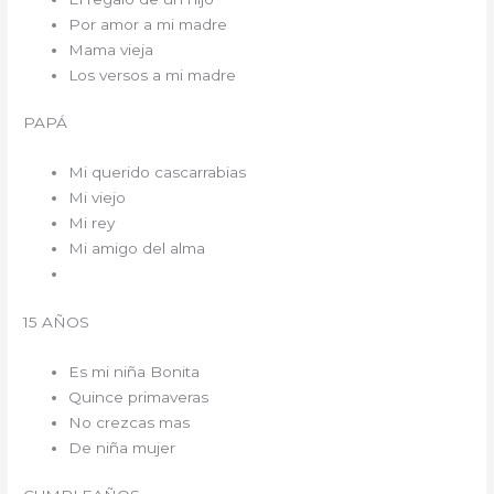
Por amor a mi madre
Mama vieja
Los versos a mi madre
PAPÁ
Mi querido cascarrabias
Mi viejo
Mi rey
Mi amigo del alma
15 AÑOS
Es mi niña Bonita
Quince primaveras
No crezcas mas
De niña mujer