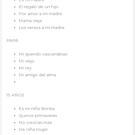
El regalo de un hijo
Por amor a mi madre
Mama vieja
Los versos a mi madre
PAPÁ
Mi querido cascarrabias
Mi viejo
Mi rey
Mi amigo del alma
15 AÑOS
Es mi niña Bonita
Quince primaveras
No crezcas mas
De niña mujer