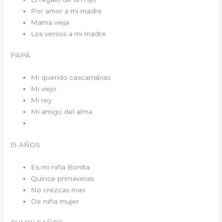
Por amor a mi madre
Mama vieja
Los versos a mi madre
PAPÁ
Mi querido cascarrabias
Mi viejo
Mi rey
Mi amigo del alma
15 AÑOS
Es mi niña Bonita
Quince primaveras
No crezcas mas
De niña mujer