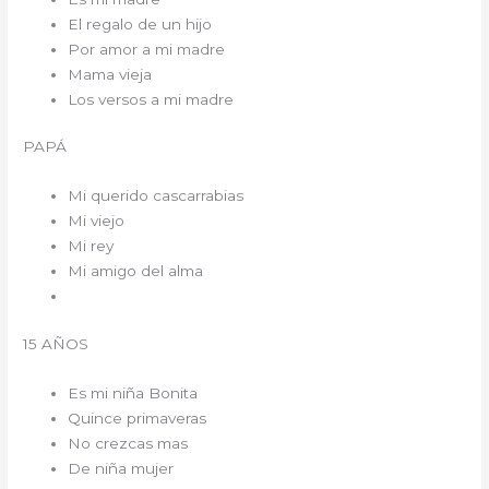
El regalo de un hijo
Por amor a mi madre
Mama vieja
Los versos a mi madre
PAPÁ
Mi querido cascarrabias
Mi viejo
Mi rey
Mi amigo del alma
15 AÑOS
Es mi niña Bonita
Quince primaveras
No crezcas mas
De niña mujer