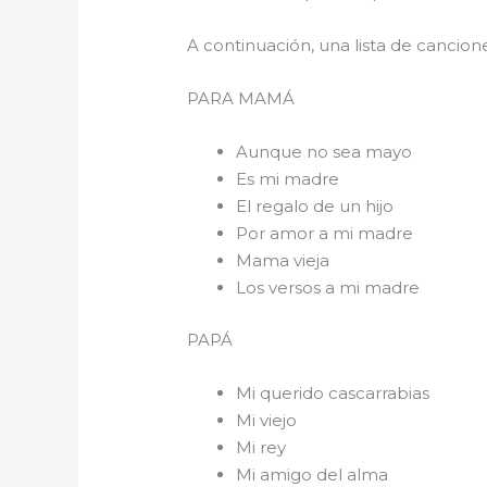
A continuación, una lista de cancio
PARA 
Aunque no sea mayo
Es mi madre
El regalo de un hijo
Por amor a mi madre
Mama vieja
Los versos a mi madre
PAPÁ
Mi querido cascarrabias
Mi viejo
Mi rey
Mi amigo del alma