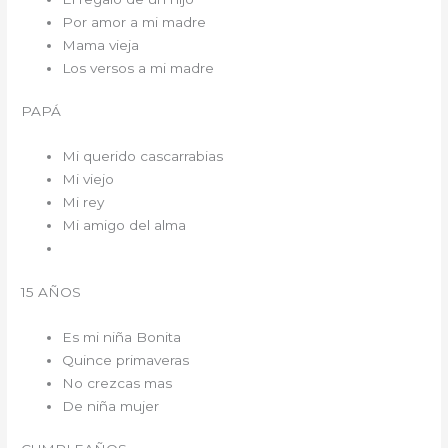
Por amor a mi madre
Mama vieja
Los versos a mi madre
PAPÁ
Mi querido cascarrabias
Mi viejo
Mi rey
Mi amigo del alma
15 AÑOS
Es mi niña Bonita
Quince primaveras
No crezcas mas
De niña mujer