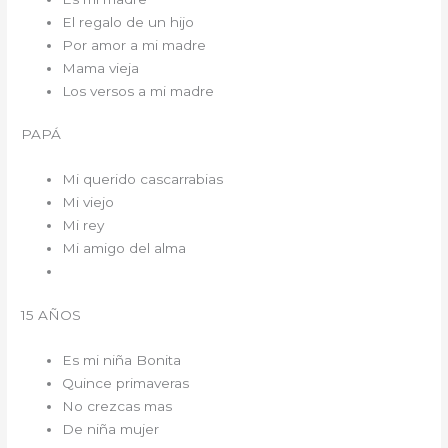
El regalo de un hijo
Por amor a mi madre
Mama vieja
Los versos a mi madre
PAPÁ
Mi querido cascarrabias
Mi viejo
Mi rey
Mi amigo del alma
15 AÑOS
Es mi niña Bonita
Quince primaveras
No crezcas mas
De niña mujer