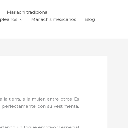
Mariachi tradicional
mpleaños
Mariachis mexicanos
Blog
a tierra, a la mujer, entre otros. Es
n perfectamente con su vestimenta,
rtando un toque emotivo y especial