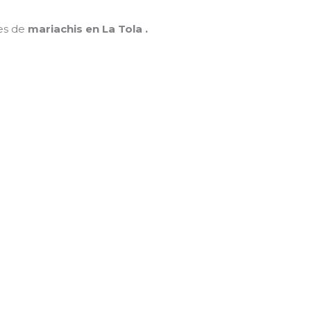
nes de
mariachis en La Tola .
MAMÁ