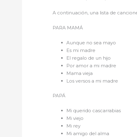
A continuación, una lista de cancio
PARA 
Aunque no sea mayo
Es mi madre
El regalo de un hijo
Por amor a mi madre
Mama vieja
Los versos a mi madre
PAPÁ
Mi querido cascarrabias
Mi viejo
Mi rey
Mi amigo del alma