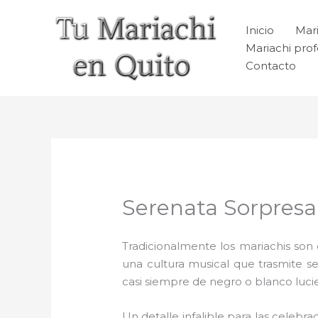
Ir
al
Inicio
Mari
contenido
Mariachi prof
Contacto
Serenata Sorpresa
Tradicionalmente los mariachis son e
una cultura musical que trasmite 
casi siempre de negro o blanco luc
Un detalle infalible para las celebra