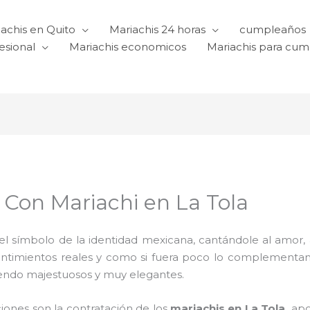
achis en Quito
Mariachis 24 horas
cumpleaños
esional
Mariachis economicos
Mariachis para cu
 Con Mariachi en La Tola
l símbolo de la identidad mexicana, cantándole al amor, a l
sentimientos reales y como si fuera poco lo complementa
iendo majestuosos y muy elegantes.
ciones son la contratación de los
mariachis en La Tola,
apo