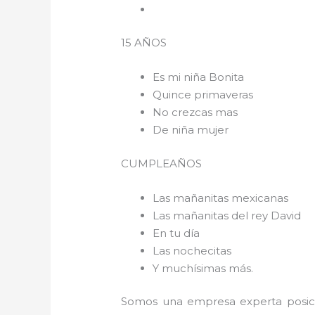
15 AÑOS
Es mi niña Bonita
Quince primaveras
No crezcas mas
De niña mujer
CUMPLEAÑOS
Las mañanitas mexicanas
Las mañanitas del rey David
En tu día
Las nochecitas
Y muchísimas más.
Somos una empresa experta posici