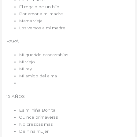
El regalo de un hijo
Por amor a mi madre
Mama vieja
Los versos a mi madre
PAPÁ
Mi querido cascarrabias
Mi viejo
Mi rey
Mi amigo del alma
15 AÑOS
Es mi niña Bonita
Quince primaveras
No crezcas mas
De niña mujer