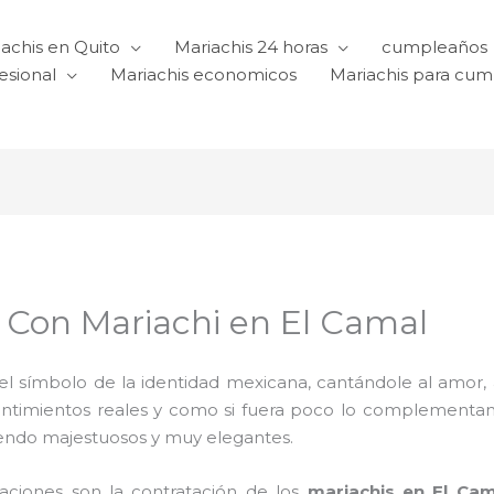
achis en Quito
Mariachis 24 horas
cumpleaños
esional
Mariachis economicos
Mariachis para cu
 Con Mariachi en El Camal
l símbolo de la identidad mexicana, cantándole al amor, a l
sentimientos reales y como si fuera poco lo complementa
iendo majestuosos y muy elegantes.
raciones son la contratación de los
mariachis en El Ca