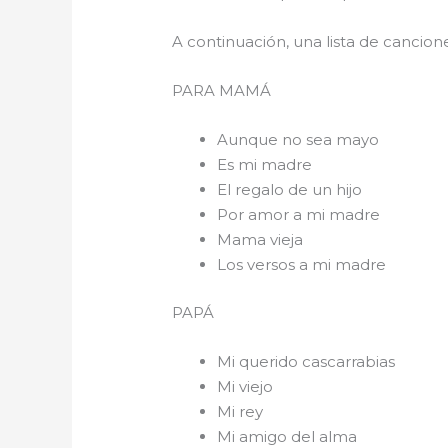
A continuación, una lista de cancio
PARA 
Aunque no sea mayo
Es mi madre
El regalo de un hijo
Por amor a mi madre
Mama vieja
Los versos a mi madre
PAPÁ
Mi querido cascarrabias
Mi viejo
Mi rey
Mi amigo del alma