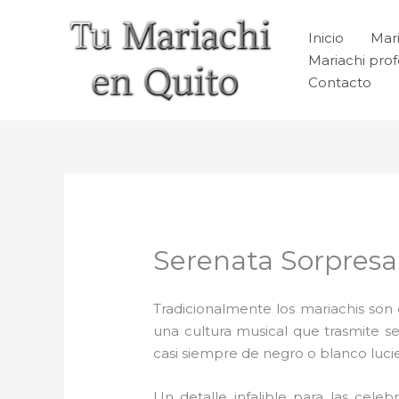
Ir
al
Inicio
Mari
contenido
Mariachi prof
Contacto
Serenata Sorpresa
Tradicionalmente los mariachis son e
una cultura musical que trasmite 
casi siempre de negro o blanco luc
Un detalle infalible para las celeb