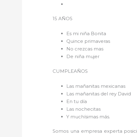
15 AÑOS
Es mi niña Bonita
Quince primaveras
No crezcas mas
De niña mujer
CUMPLEAÑOS
Las mañanitas mexicanas
Las mañanitas del rey David
En tu día
Las nochecitas
Y muchísimas más.
Somos una empresa experta posici