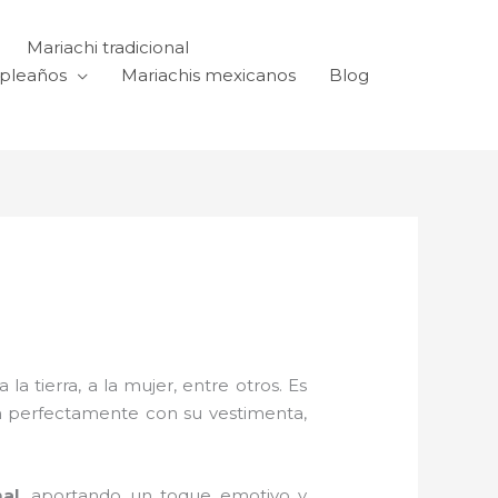
Mariachi tradicional
mpleaños
Mariachis mexicanos
Blog
a tierra, a la mujer, entre otros. Es
n perfectamente con su vestimenta,
mal,
aportando un toque emotivo y