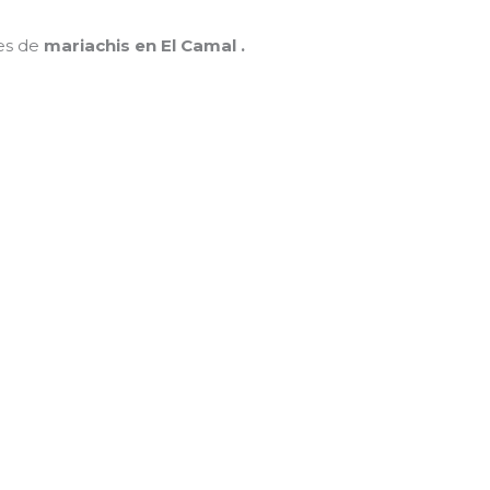
nes de
mariachis en El Camal .
MAMÁ