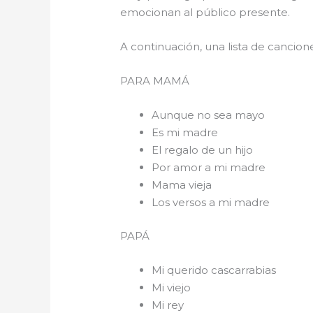
emocionan al público presente.
A continuación, una lista de cancio
PARA 
Aunque no sea mayo
Es mi madre
El regalo de un hijo
Por amor a mi madre
Mama vieja
Los versos a mi madre
PAPÁ
Mi querido cascarrabias
Mi viejo
Mi rey