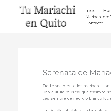
Ir
al
Inicio
Mari
contenido
Mariachi prof
Contacto
Serenata de Maria
Tradicionalmente los mariachis son e
una cultura musical que trasmite 
casi siempre de negro o blanco luc
Un detalle infalible para las celebra