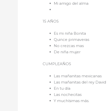
Mi amigo del alma
15 AÑOS
Es mi niña Bonita
Quince primaveras
No crezcas mas
De niña mujer
CUMPLEAÑOS
Las mañanitas mexicanas
Las mañanitas del rey David
En tu día
Las nochecitas
Y muchísimas más.