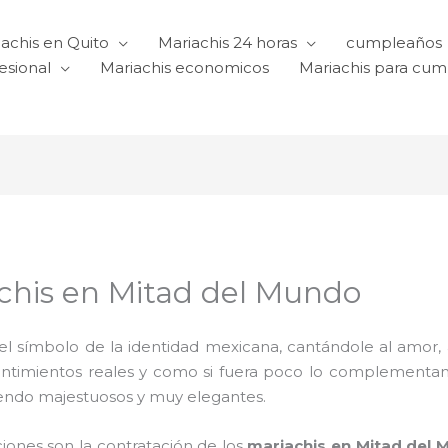
achis en Quito
Mariachis 24 horas
cumpleaños
esional
Mariachis economicos
Mariachis para cu
chis en Mitad del Mundo
l símbolo de la identidad mexicana, cantándole al amor, a l
sentimientos reales y como si fuera poco lo complementa
iendo majestuosos y muy elegantes.
ciones son la contratación de los
mariachis en Mitad del 