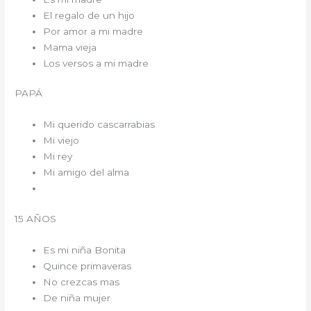
El regalo de un hijo
Por amor a mi madre
Mama vieja
Los versos a mi madre
PAPÁ
Mi querido cascarrabias
Mi viejo
Mi rey
Mi amigo del alma
15 AÑOS
Es mi niña Bonita
Quince primaveras
No crezcas mas
De niña mujer