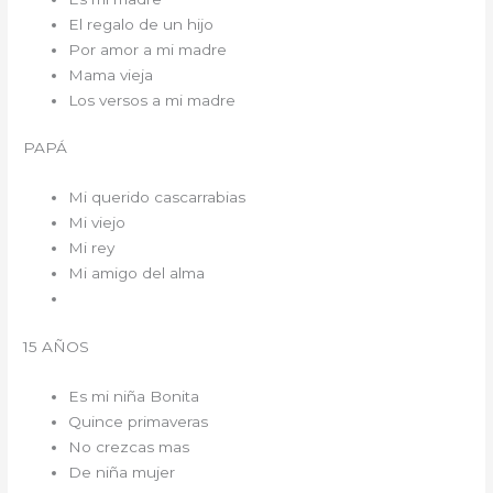
El regalo de un hijo
Por amor a mi madre
Mama vieja
Los versos a mi madre
PAPÁ
Mi querido cascarrabias
Mi viejo
Mi rey
Mi amigo del alma
15 AÑOS
Es mi niña Bonita
Quince primaveras
No crezcas mas
De niña mujer