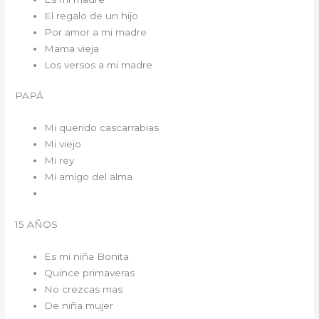
El regalo de un hijo
Por amor a mi madre
Mama vieja
Los versos a mi madre
PAPÁ
Mi querido cascarrabias
Mi viejo
Mi rey
Mi amigo del alma
15 AÑOS
Es mi niña Bonita
Quince primaveras
No crezcas mas
De niña mujer