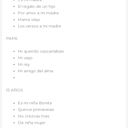
El regalo de un hijo
Por amor a mi madre
Mama vieja
Los versos a mi madre
PAPÁ
Mi querido cascarrabias
Mi viejo
Mi rey
Mi amigo del alma
15 AÑOS
Es mi niña Bonita
Quince primaveras
No crezcas mas
De niña mujer