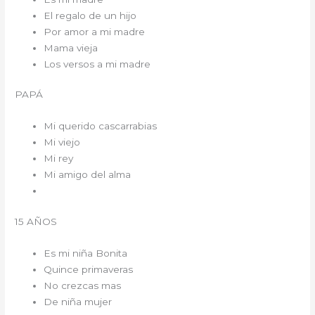
El regalo de un hijo
Por amor a mi madre
Mama vieja
Los versos a mi madre
PAPÁ
Mi querido cascarrabias
Mi viejo
Mi rey
Mi amigo del alma
15 AÑOS
Es mi niña Bonita
Quince primaveras
No crezcas mas
De niña mujer