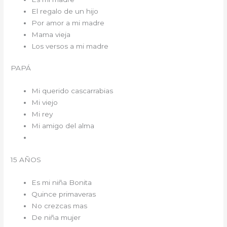
El regalo de un hijo
Por amor a mi madre
Mama vieja
Los versos a mi madre
PAPÁ
Mi querido cascarrabias
Mi viejo
Mi rey
Mi amigo del alma
15 AÑOS
Es mi niña Bonita
Quince primaveras
No crezcas mas
De niña mujer