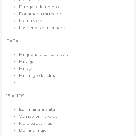
El regalo de un hijo
Por amor a mi madre
Mama vieja
Los versos a mi madre
PAPÁ
Mi querido cascarrabias
Mi viejo
Mi rey
Mi amigo del alma
15 AÑOS
Es mi niña Bonita
Quince primaveras
No crezcas mas
De niña mujer