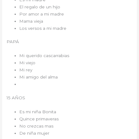
El regalo de un hijo
Por amor a mi madre
Mama vieja
Los versos a mi madre
PAPÁ
Mi querido cascarrabias
Mi viejo
Mi rey
Mi amigo del alma
15 AÑOS
Es mi niña Bonita
Quince primaveras
No crezcas mas
De niña mujer