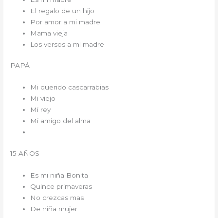
El regalo de un hijo
Por amor a mi madre
Mama vieja
Los versos a mi madre
PAPÁ
Mi querido cascarrabias
Mi viejo
Mi rey
Mi amigo del alma
15 AÑOS
Es mi niña Bonita
Quince primaveras
No crezcas mas
De niña mujer