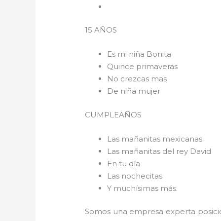
15 AÑOS
Es mi niña Bonita
Quince primaveras
No crezcas mas
De niña mujer
CUMPLEAÑOS
Las mañanitas mexicanas
Las mañanitas del rey David
En tu día
Las nochecitas
Y muchísimas más.
Somos una empresa experta posicio