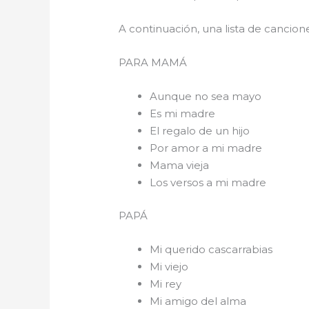
A continuación, una lista de cancio
PARA 
Aunque no sea mayo
Es mi madre
El regalo de un hijo
Por amor a mi madre
Mama vieja
Los versos a mi madre
PAPÁ
Mi querido cascarrabias
Mi viejo
Mi rey
Mi amigo del alma