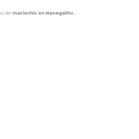
nes de
mariachis en Nanegalito .
MAMÁ