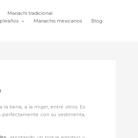
Mariachi tradicional
mpleaños
Mariachis mexicanos
Blog
o
a tierra, a la mujer, entre otros. Es
n perfectamente con su vestimenta,
ito,
aportando un toque emotivo y