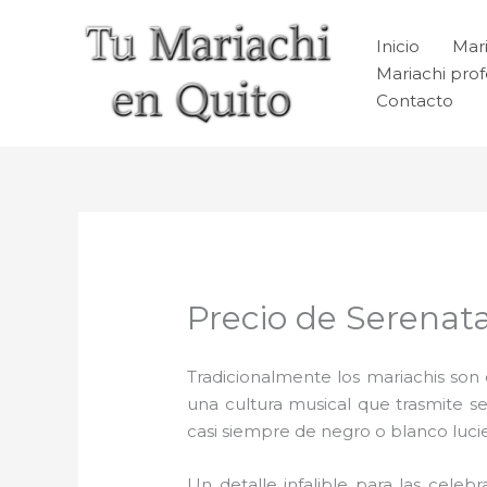
Ir
al
Inicio
Mari
contenido
Mariachi prof
Contacto
Precio de Serenat
Tradicionalmente los mariachis son e
una cultura musical que trasmite 
casi siempre de negro o blanco luc
Un detalle infalible para las celeb