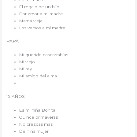
El regalo de un hijo
Por amor a mi madre
Mama vieja
Los versos a mi madre
PAPÁ
Mi querido cascarrabias
Mi viejo
Mi rey
Mi amigo del alma
15 AÑOS
Es mi niña Bonita
Quince primaveras
No crezcas mas
De niña mujer