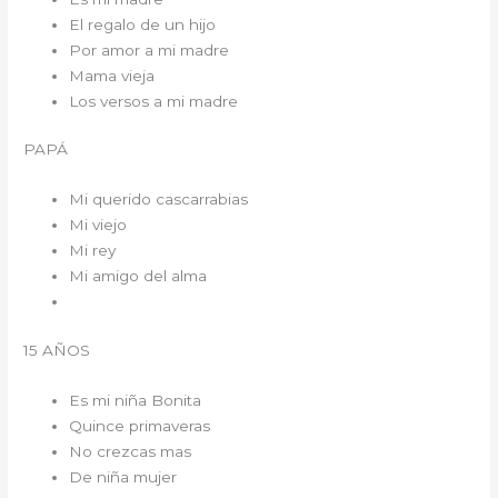
El regalo de un hijo
Por amor a mi madre
Mama vieja
Los versos a mi madre
PAPÁ
Mi querido cascarrabias
Mi viejo
Mi rey
Mi amigo del alma
15 AÑOS
Es mi niña Bonita
Quince primaveras
No crezcas mas
De niña mujer