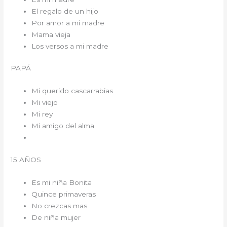
El regalo de un hijo
Por amor a mi madre
Mama vieja
Los versos a mi madre
PAPÁ
Mi querido cascarrabias
Mi viejo
Mi rey
Mi amigo del alma
15 AÑOS
Es mi niña Bonita
Quince primaveras
No crezcas mas
De niña mujer