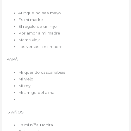
Aunque no sea mayo
Es mi madre
El regalo de un hijo
Por amor a mi madre
Mama vieja
Los versos a mi madre
PAPÁ
Mi querido cascarrabias
Mi viejo
Mi rey
Mi amigo del alma
15 AÑOS
Es mi niña Bonita