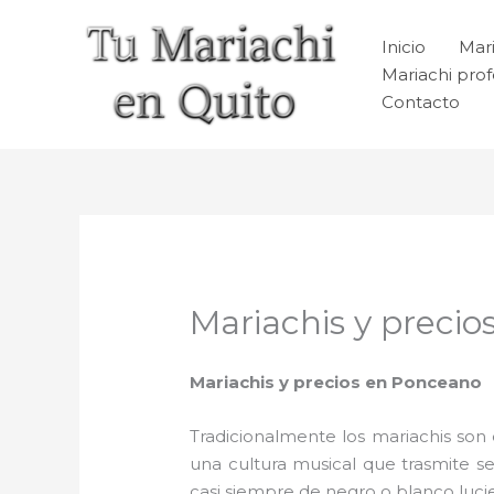
Ir
al
Inicio
Mari
contenido
Mariachi prof
Contacto
Mariachis y preci
Mariachis y precios en Ponceano
Tradicionalmente los mariachis son e
una cultura musical que trasmite 
casi siempre de negro o blanco luc