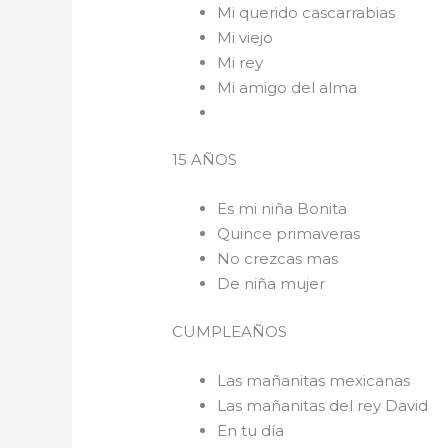
Mi querido cascarrabias
Mi viejo
Mi rey
Mi amigo del alma
15 AÑOS
Es mi niña Bonita
Quince primaveras
No crezcas mas
De niña mujer
CUMPLEAÑOS
Las mañanitas mexicanas
Las mañanitas del rey David
En tu día