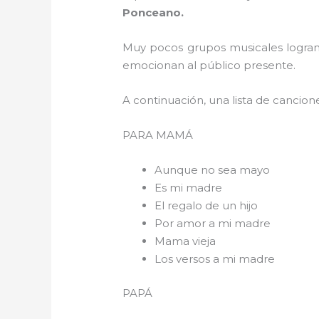
Ponceano.
Muy pocos grupos musicales logran 
emocionan al público presente.
A continuación, una lista de cancion
PARA 
Aunque no sea mayo
Es mi madre
El regalo de un hijo
Por amor a mi madre
Mama vieja
Los versos a mi madre
PAPÁ