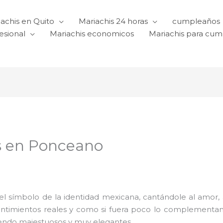
achis en Quito
Mariachis 24 horas
cumpleaños
esional
Mariachis economicos
Mariachis para cu
os en Ponceano
l símbolo de la identidad mexicana, cantándole al amor, a l
sentimientos reales y como si fuera poco lo complementa
iendo majestuosos y muy elegantes.