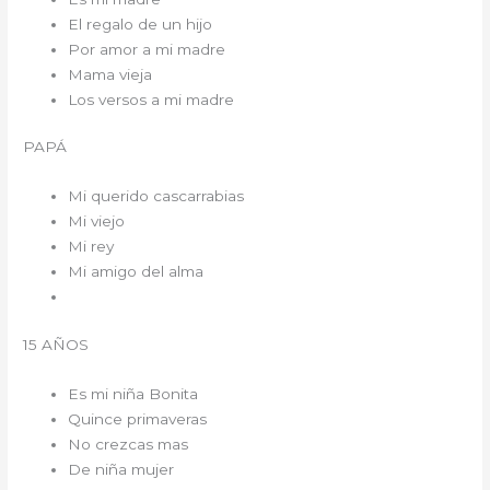
El regalo de un hijo
Por amor a mi madre
Mama vieja
Los versos a mi madre
PAPÁ
Mi querido cascarrabias
Mi viejo
Mi rey
Mi amigo del alma
15 AÑOS
Es mi niña Bonita
Quince primaveras
No crezcas mas
De niña mujer