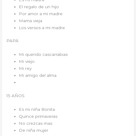
El regalo de un hijo
Por amor a mi madre
Mama vieja
Los versos a mi madre
PAPÁ
Mi querido cascarrabias
Mi viejo
Mi rey
Mi amigo del alma
15 AÑOS
Es mi niña Bonita
Quince primaveras
No crezcas mas
De niña mujer