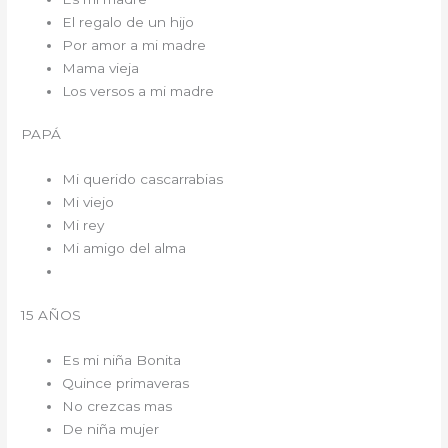
El regalo de un hijo
Por amor a mi madre
Mama vieja
Los versos a mi madre
PAPÁ
Mi querido cascarrabias
Mi viejo
Mi rey
Mi amigo del alma
15 AÑOS
Es mi niña Bonita
Quince primaveras
No crezcas mas
De niña mujer