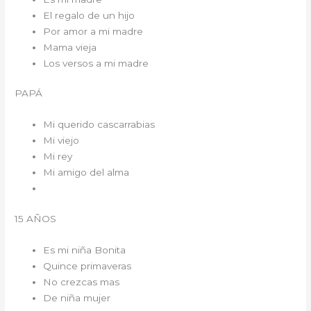
El regalo de un hijo
Por amor a mi madre
Mama vieja
Los versos a mi madre
PAPÁ
Mi querido cascarrabias
Mi viejo
Mi rey
Mi amigo del alma
15 AÑOS
Es mi niña Bonita
Quince primaveras
No crezcas mas
De niña mujer