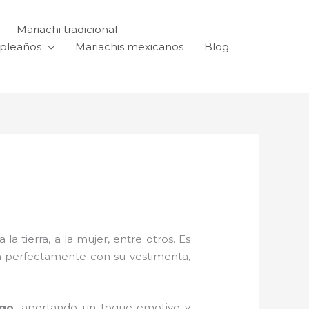
Mariachi tradicional
mpleaños
Mariachis mexicanos
Blog
a tierra, a la mujer, entre otros. Es
n perfectamente con su vestimenta,
ego,
aportando un toque emotivo y