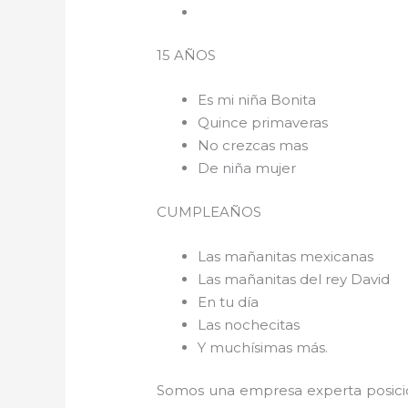
15 AÑOS
Es mi niña Bonita
Quince primaveras
No crezcas mas
De niña mujer
CUMPLEAÑOS
Las mañanitas mexicanas
Las mañanitas del rey David
En tu día
Las nochecitas
Y muchísimas más.
Somos una empresa experta posici