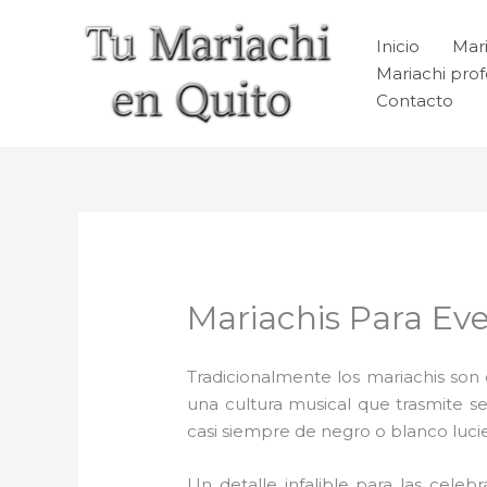
Ir
al
Inicio
Mari
contenido
Mariachi prof
Contacto
Mariachis Para Ev
Tradicionalmente los mariachis son e
una cultura musical que trasmite 
casi siempre de negro o blanco luc
Un detalle infalible para las celeb