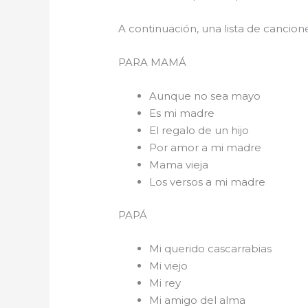
A continuación, una lista de cancio
PARA 
Aunque no sea mayo
Es mi madre
El regalo de un hijo
Por amor a mi madre
Mama vieja
Los versos a mi madre
PAPÁ
Mi querido cascarrabias
Mi viejo
Mi rey
Mi amigo del alma