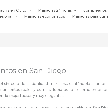
achis en Quito
Mariachis 24 horas
cumpleaños
esional
Mariachis economicos
Mariachis para cu
entos en San Diego
l símbolo de la identidad mexicana, cantándole al amor, a l
sentimientos reales y como si fuera poco lo complementa
iendo majestuosos y muy elegantes.
raciones son la contratación de los
mariachis en San Di