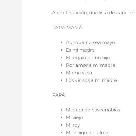
A continuación, una lista de cancio
PARA 
Aunque no sea mayo
Es mi madre
El regalo de un hijo
Por amor a mi madre
Mama vieja
Los versos a mi madre
PAPÁ
Mi querido cascarrabias
Mi viejo
Mi rey
Mi amigo del alma