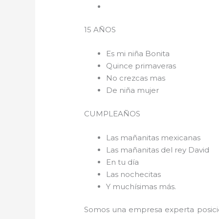
15 AÑOS
Es mi niña Bonita
Quince primaveras
No crezcas mas
De niña mujer
CUMPLEAÑOS
Las mañanitas mexicanas
Las mañanitas del rey David
En tu día
Las nochecitas
Y muchísimas más.
Somos una empresa experta posici