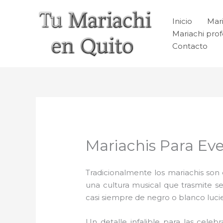
Ir
al
Inicio
Mari
contenido
Mariachi prof
Contacto
Mariachis Para Ev
Tradicionalmente los mariachis son e
una cultura musical que trasmite 
casi siempre de negro o blanco luc
Un detalle infalible para las celeb