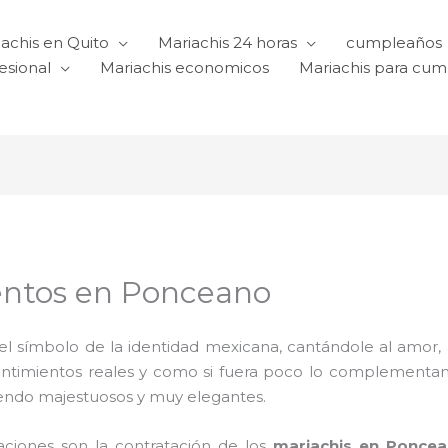
achis en Quito
Mariachis 24 horas
cumpleaños
esional
Mariachis economicos
Mariachis para cu
entos en Ponceano
l símbolo de la identidad mexicana, cantándole al amor, a l
sentimientos reales y como si fuera poco lo complementa
iendo majestuosos y muy elegantes.
raciones son la contratación de los
mariachis en Ponce