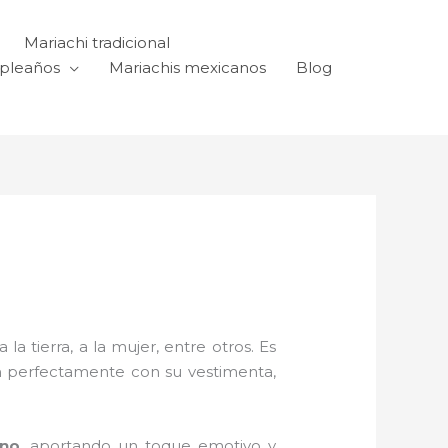
Mariachi tradicional
mpleaños
Mariachis mexicanos
Blog
a tierra, a la mujer, entre otros. Es
n perfectamente con su vestimenta,
ano,
aportando un toque emotivo y