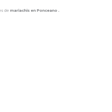
nes de
mariachis en Ponceano .
MAMÁ