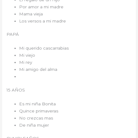
Por amor a mi madre
Mama vieja
Los versos a mi madre
PAPÁ
Mi querido cascarrabias
Mi viejo
Mi rey
Mi amigo del alma
15 AÑOS
Es mi niña Bonita
Quince primaveras
No crezcas mas
De niña mujer