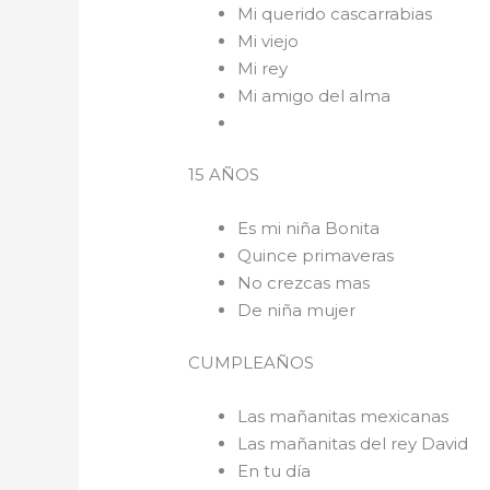
Mi querido cascarrabias
Mi viejo
Mi rey
Mi amigo del alma
15 AÑOS
Es mi niña Bonita
Quince primaveras
No crezcas mas
De niña mujer
CUMPLEAÑOS
Las mañanitas mexicanas
Las mañanitas del rey David
En tu día