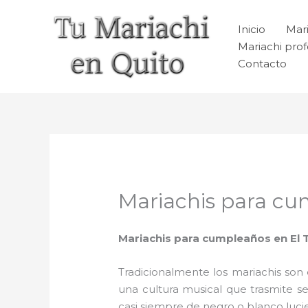
Ir
al
Inicio
Mari
contenido
Mariachi prof
Contacto
Mariachis para cu
Mariachis para cumpleaños en El 
Tradicionalmente los mariachis son e
una cultura musical que trasmite 
casi siempre de negro o blanco luc