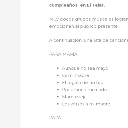
cumpleaños en El Tejar.
Muy pocos grupos musicales logran 
emocionan al público presente.
A continuación, una lista de cancion
PARA 
Aunque no sea mayo
Es mi madre
El regalo de un hijo
Por amor a mi madre
Mama vieja
Los versos a mi madre
PAPÁ