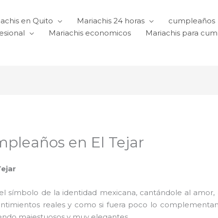
achis en Quito
Mariachis 24 horas
cumpleaños
esional
Mariachis economicos
Mariachis para cu
mpleaños en El Tejar
Tejar
l símbolo de la identidad mexicana, cantándole al amor, a l
sentimientos reales y como si fuera poco lo complementa
iendo majestuosos y muy elegantes.