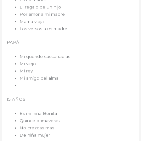
El regalo de un hijo
Por amor a mi madre
Mama vieja
Los versos a mi madre
PAPÁ
Mi querido cascarrabias
Mi viejo
Mi rey
Mi amigo del alma
15 AÑOS
Es mi niña Bonita
Quince primaveras
No crezcas mas
De niña mujer