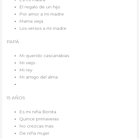
El regalo de un hijo
Por amor a mi madre
Mama vieja
Los versos a mi madre
PAPÁ
Mi querido cascarrabias
Mi viejo
Mi rey
Mi amigo del alma
15 AÑOS
Es mi niña Bonita
Quince primaveras
No crezcas mas
De niña mujer