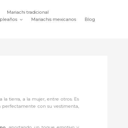
Mariachi tradicional
mpleaños
Mariachis mexicanos
Blog
a tierra, a la mujer, entre otros. Es
n perfectamente con su vestimenta,
ano,
aportando un toque emotivo y