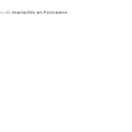
nes de
mariachis en Ponceano .
MAMÁ