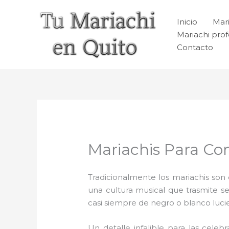
Ir
al
Inicio
Mari
contenido
Mariachi prof
Contacto
Mariachis Para Co
Tradicionalmente los mariachis son e
una cultura musical que trasmite 
casi siempre de negro o blanco luc
Un detalle infalible para las celeb