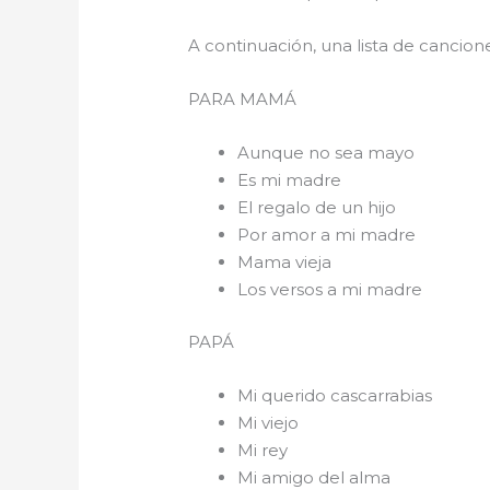
A continuación, una lista de cancio
PARA 
Aunque no sea mayo
Es mi madre
El regalo de un hijo
Por amor a mi madre
Mama vieja
Los versos a mi madre
PAPÁ
Mi querido cascarrabias
Mi viejo
Mi rey
Mi amigo del alma