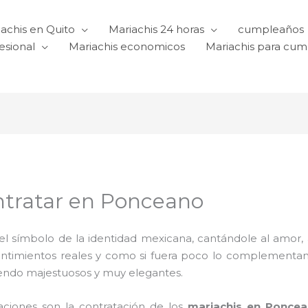
achis en Quito
Mariachis 24 horas
cumpleaños
esional
Mariachis economicos
Mariachis para cu
ntratar en Ponceano
l símbolo de la identidad mexicana, cantándole al amor, a l
sentimientos reales y como si fuera poco lo complementa
iendo majestuosos y muy elegantes.
raciones son la contratación de los
mariachis en Ponce