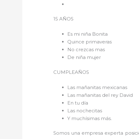
15 AÑOS
Es mi niña Bonita
Quince primaveras
No crezcas mas
De niña mujer
CUMPLEAÑOS
Las mañanitas mexicanas
Las mañanitas del rey David
En tu día
Las nochecitas
Y muchísimas más.
Somos una empresa experta posici