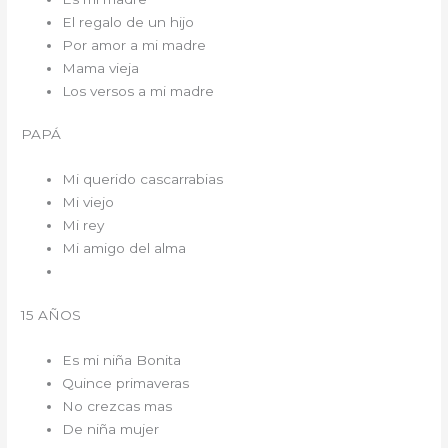
El regalo de un hijo
Por amor a mi madre
Mama vieja
Los versos a mi madre
PAPÁ
Mi querido cascarrabias
Mi viejo
Mi rey
Mi amigo del alma
15 AÑOS
Es mi niña Bonita
Quince primaveras
No crezcas mas
De niña mujer