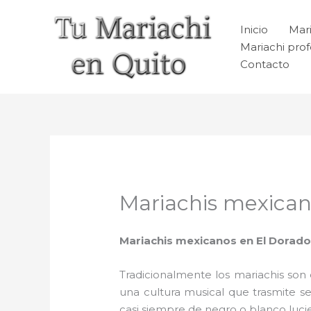
Ir
al
Inicio
Mari
contenido
Mariachi prof
Contacto
Mariachis mexican
Mariachis mexicanos en El Dorad
Tradicionalmente los mariachis son e
una cultura musical que trasmite 
casi siempre de negro o blanco luc