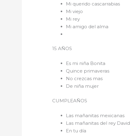
Mi querido cascarrabias
Mi viejo
Mi rey
Mi amigo del alma
15 AÑOS
Es mi niña Bonita
Quince primaveras
No crezcas mas
De niña mujer
CUMPLEAÑOS
Las mañanitas mexicanas
Las mañanitas del rey David
En tu día