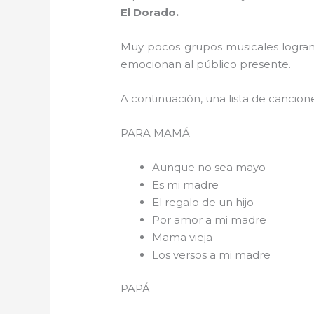
El Dorado.
Muy pocos grupos musicales logran 
emocionan al público presente.
A continuación, una lista de cancion
PARA 
Aunque no sea mayo
Es mi madre
El regalo de un hijo
Por amor a mi madre
Mama vieja
Los versos a mi madre
PAPÁ