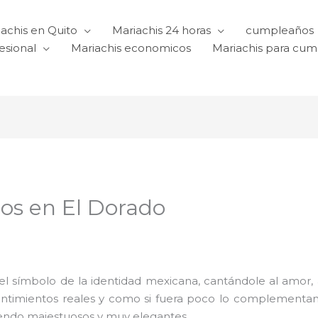
achis en Quito
Mariachis 24 horas
cumpleaños
esional
Mariachis economicos
Mariachis para cu
os en El Dorado
o
l símbolo de la identidad mexicana, cantándole al amor, a l
sentimientos reales y como si fuera poco lo complementa
iendo majestuosos y muy elegantes.