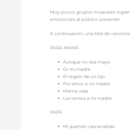
Muy pocos grupos musicales logran 
emocionan al público presente.
A continuación, una lista de cancio
PARA 
Aunque no sea mayo
Es mi madre
El regalo de un hijo
Por amor a mi madre
Mama vieja
Los versos a mi madre
PAPÁ
Mi querido cascarrabias