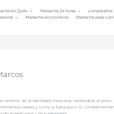
achis en Quito
Mariachis 24 horas
cumpleaños
esional
Mariachis economicos
Mariachis para cu
Marcos
l símbolo de la identidad mexicana, cantándole al amor, a l
sentimientos reales y como si fuera poco lo complementa
iendo majestuosos y muy elegantes.