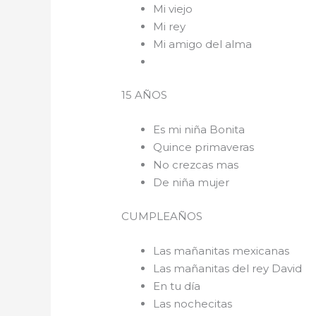
Mi viejo
Mi rey
Mi amigo del alma
15 AÑOS
Es mi niña Bonita
Quince primaveras
No crezcas mas
De niña mujer
CUMPLEAÑOS
Las mañanitas mexicanas
Las mañanitas del rey David
En tu día
Las nochecitas