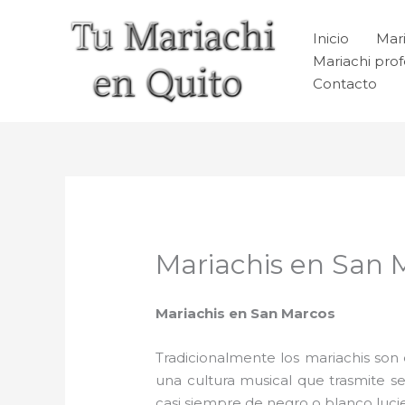
Ir
al
Inicio
Mari
contenido
Mariachi prof
Contacto
Mariachis en San 
Mariachis en San Marcos
Tradicionalmente los mariachis son e
una cultura musical que trasmite 
casi siempre de negro o blanco luc