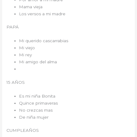
Mama vieja
Los versos a mi madre
PAPÁ
Mi querido cascarrabias
Mi viejo
Mi rey
Mi amigo del alma
15 AÑOS
Es mi niña Bonita
Quince primaveras
No crezcas mas
De niña mujer
CUMPLEAÑOS