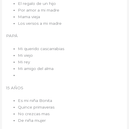
El regalo de un hijo
Por amor a mi madre
Mama vieja
Los versos a mi madre
PAPÁ
Mi querido cascarrabias
Mi viejo
Mi rey
Mi amigo del alma
15 AÑOS
Es mi niña Bonita
Quince primaveras
No crezcas mas
De niña mujer