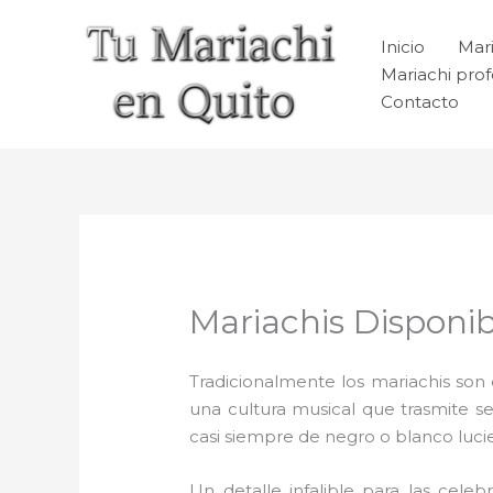
Ir
al
Inicio
Mari
contenido
Mariachi prof
Contacto
Mariachis Disponib
Tradicionalmente los mariachis son e
una cultura musical que trasmite 
casi siempre de negro o blanco luc
Un detalle infalible para las celeb