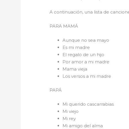
A continuación, una lista de cancio
PARA 
Aunque no sea mayo
Es mi madre
El regalo de un hijo
Por amor a mi madre
Mama vieja
Los versos a mi madre
PAPÁ
Mi querido cascarrabias
Mi viejo
Mi rey
Mi amigo del alma