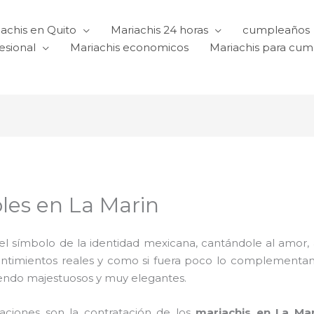
achis en Quito
Mariachis 24 horas
cumpleaños
esional
Mariachis economicos
Mariachis para cu
les en La Marin
l símbolo de la identidad mexicana, cantándole al amor, a l
sentimientos reales y como si fuera poco lo complementa
iendo majestuosos y muy elegantes.
raciones son la contratación de los
mariachis en La Ma