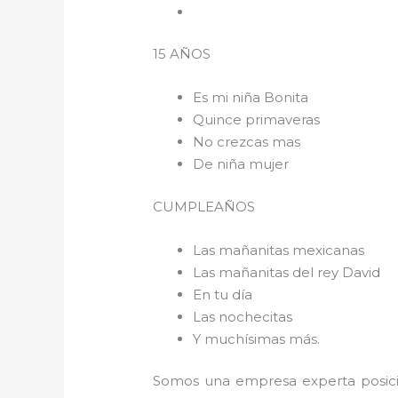
15 AÑOS
Es mi niña Bonita
Quince primaveras
No crezcas mas
De niña mujer
CUMPLEAÑOS
Las mañanitas mexicanas
Las mañanitas del rey David
En tu día
Las nochecitas
Y muchísimas más.
Somos una empresa experta posici