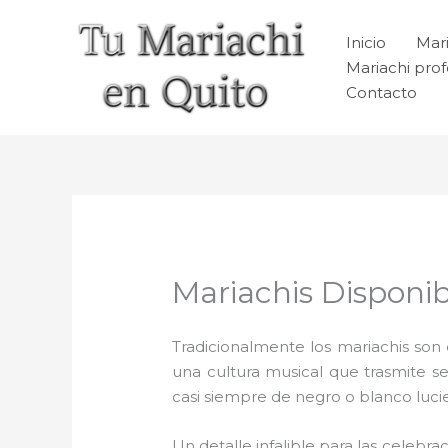
Ir
al
Inicio
Mari
contenido
Mariachi prof
Contacto
Mariachis Disponi
Tradicionalmente los mariachis son e
una cultura musical que trasmite 
casi siempre de negro o blanco luc
Un detalle infalible para las celebra