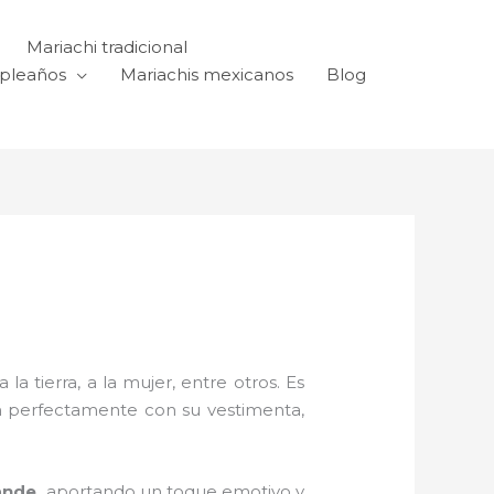
Mariachi tradicional
mpleaños
Mariachis mexicanos
Blog
a tierra, a la mujer, entre otros. Es
n perfectamente con su vestimenta,
ande,
aportando un toque emotivo y