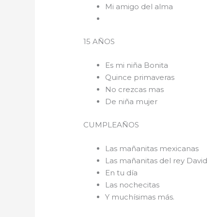
Mi amigo del alma
15 AÑOS
Es mi niña Bonita
Quince primaveras
No crezcas mas
De niña mujer
CUMPLEAÑOS
Las mañanitas mexicanas
Las mañanitas del rey David
En tu día
Las nochecitas
Y muchísimas más.