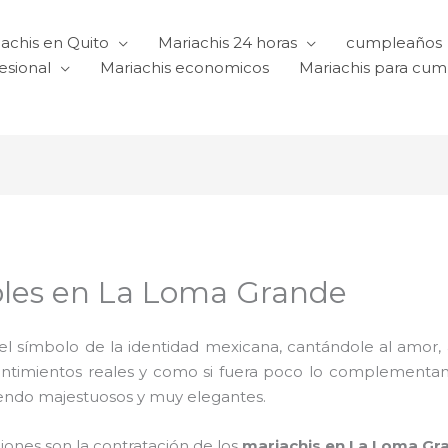
achis en Quito
Mariachis 24 horas
cumpleaños
esional
Mariachis economicos
Mariachis para cu
bles en La Loma Grande
l símbolo de la identidad mexicana, cantándole al amor, a l
sentimientos reales y como si fuera poco lo complementa
iendo majestuosos y muy elegantes.
ciones son la contratación de los
mariachis en La Loma Gr