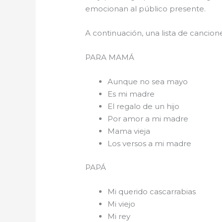
emocionan al público presente.
A continuación, una lista de cancio
PARA 
Aunque no sea mayo
Es mi madre
El regalo de un hijo
Por amor a mi madre
Mama vieja
Los versos a mi madre
PAPÁ
Mi querido cascarrabias
Mi viejo
Mi rey